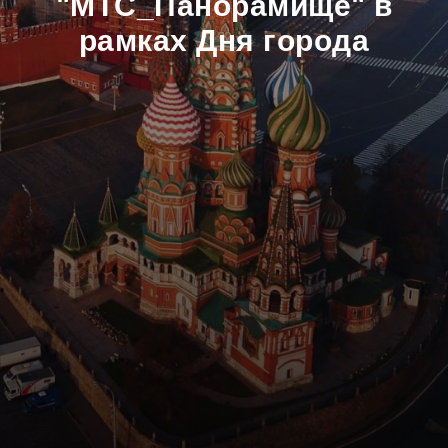
"МТС_Панорамище" в
рамках Дня города